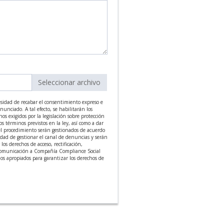
Seleccionar archivo
sidad de recabar el consentimiento expreso e
unciado. A tal efecto, se habilitarán los
os exigidos por la legislación sobre protección
os términos previstos en la ley, así como a dar
 el procedimiento serán gestionados de acuerdo
lidad de gestionar el canal de denuncias y serán
s derechos de acceso, rectificación,
a comunicación a Compañía Compliance Social
smos apropiados para garantizar los derechos de