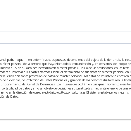
 Canal podrá requerir, en determinados supuestos, dependiendo del objeto de la denuncia, la nece
carácter personal de la persona que haya efectuado la comunicación y, en ocasiones, del propio den
iento que, en su caso, sea necesario con carácter previo al inicio de las actuaciones, en los términ
cederá a informar a las partes afectadas sobre el tratamiento de sus datos de carácter personal en l
 la legislación sobre protección de datos de carácter personal. Los datos de los intervinientes en
5 de diciembre, de Protección de Datos Personales y garantía de los derechos digitales con la fina
 funcionamiento del Canal de Denuncias. Loa interesados podrán en cualquier momento ejercitar lo
s, portabilidad de datos y a no ser objeto de decisiones automatizadas, mediante el envío de un
, Jaén o en la dirección de correo electrónico ccs@ccsconsultoria.es El sistema establece los mecani
cción de Datos.