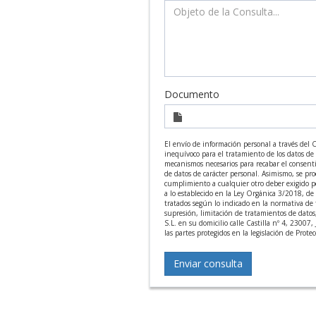
Documento
El envío de información personal a través del
inequívoco para el tratamiento de los datos de 
mecanismos necesarios para recabar el consentim
de datos de carácter personal. Asimismo, se pro
cumplimiento a cualquier otro deber exigido por
a lo establecido en la Ley Orgánica 3/2018, de 
tratados según lo indicado en la normativa de
supresión, limitación de tratamientos de dato
S.L. en su domicilio calle Castilla nº 4, 23007
las partes protegidos en la legislación de Prote
Enviar consulta